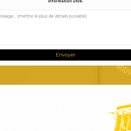
information utile.
Envoyer